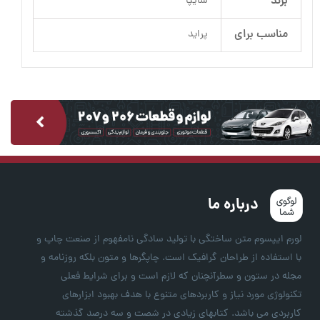
برند
سایپا
مناسب برای
پراید
درباره ما
لورم ایپسوم متن ساختگی با تولید سادگی نامفهوم از صنعت چاپ و
با استفاده از طراحان گرافیک است. چاپگرها و متون بلکه روزنامه و
مجله در ستون و سطرآنچنان که لازم است و برای شرایط فعلی
تکنولوژی مورد نیاز و کاربردهای متنوع با هدف بهبود ابزارهای
کاربردی می باشد. کتابهای زیادی در شصت و سه درصد گذشته