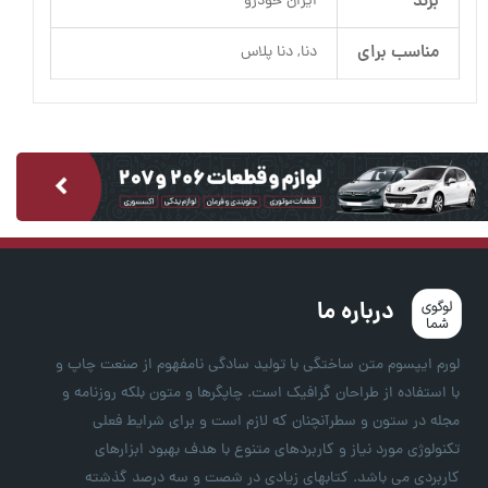
برند
ایران خودرو
مناسب برای
دنا, دنا پلاس
درباره ما
لورم ایپسوم متن ساختگی با تولید سادگی نامفهوم از صنعت چاپ و
با استفاده از طراحان گرافیک است. چاپگرها و متون بلکه روزنامه و
مجله در ستون و سطرآنچنان که لازم است و برای شرایط فعلی
تکنولوژی مورد نیاز و کاربردهای متنوع با هدف بهبود ابزارهای
کاربردی می باشد. کتابهای زیادی در شصت و سه درصد گذشته